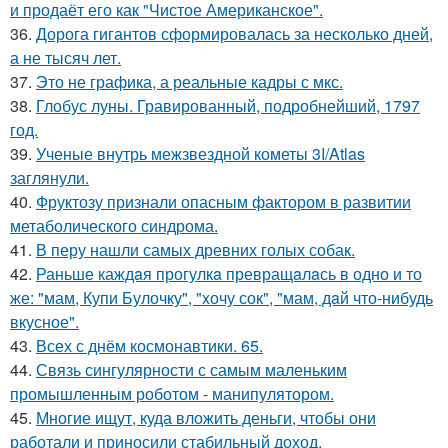
и продаёт его как "Чистое Американское".
36.
Дорога гигантов сформировалась за несколько дней,
а не тысяч лет.
37.
Это не графика, а реальные кадры с мкс.
38.
Глобус луны. Гравированный, подробнейший, 1797
год.
39.
Ученые внутрь межзвездной кометы 3I/Atlas
заглянули.
40.
Фруктозу признали опасным фактором в развитии
метаболического синдрома.
41.
В перу нашли самых древних голых собак.
42.
Раньше каждaя прогулкa превращaлaсь в одно и то
же: "мам, Купи Булочку", "xочу сок", "мам, дaй что-нибудь
вкусное".
43.
Всех с днём космонавтики. 65.
44.
Связь сингулярности с самым маленьким
промышленным роботом - манипулятором.
45.
Многие ищут, куда вложить деньги, чтобы они
работали и приносили стабильный доход.