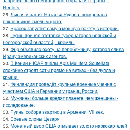
запретил вывоз обогащённого урана из страны, -
Reuters.
26.
Лысая и нагая: Наталья Рудова шокировала
поклонников смелым фото.
27.
Spacex запустит самую мощную ракету в истории.
28.
Путин принял отставки губернаторов брянской и
белгородской областей, - кремль.
29.
Фбр объявило охоту на перебежчицу, которая слила
Ирану американских агентов.
30.
В Кении и ЮАР пчёлы Apis Mellifera Scutellata
спокойно строят соты прямо на ветках - без дупла и
крыши.
31.
Финляндия проведёт крупные военные учения с
участием США и Германии у границ России.
32.
Мужчины больше вредят планете, чем женщины -
исследование.
33.
Руины собора звартноц в Армении, VII век.
34.
Боевые слоны Цезаря.
35.
Монетный двор США отмывает золото наркокартелей