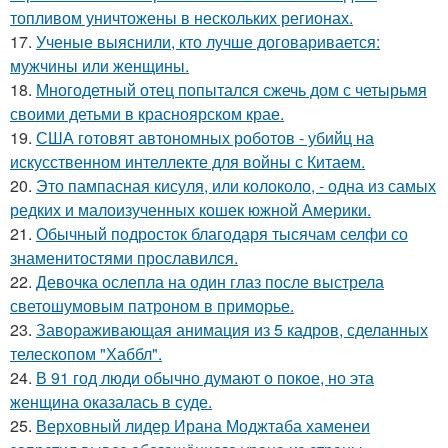
топливом уничтожены в нескольких регионах.
17.
Ученые выяснили, кто лучше договаривается:
мужчины или женщины.
18.
Многодетный отец попытался сжечь дом с четырьмя
своими детьми в красноярском крае.
19.
США готовят автономных роботов - убийц на
искусственном интеллекте для войны с Китаем.
20.
Это пампасная кисуля, или колоколо, - одна из самых
редких и малоизученных кошек южной Америки.
21.
Обычный подросток благодаря тысячам селфи со
знаменитостями прославился.
22.
Девочка ослепла на один глаз после выстрела
светошумовым патроном в приморье.
23.
Завораживающая анимация из 5 кадров, сделанных
телескопом "Хаббл".
24.
В 91 год люди обычно думают о покое, но эта
женщина оказалась в суде.
25.
Верховный лидер Ирана Моджтаба хаменеи