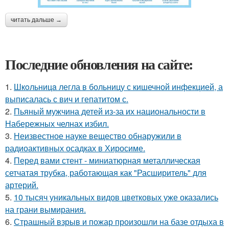
читать дальше →
Последние обновления на сайте:
1.
Шкoльницa легла в больницу с кишечной инфекцией, а
выписалась с вич и гепатитом с.
2.
Пьяный мужчина детей из-за их национальности в
Набережных челнах избил.
3.
Неизвестное науке вещество обнаружили в
радиоактивных осадках в Хиросиме.
4.
Перед вами стент - миниатюрная металлическая
сетчатая трубка, работающая как "Расширитель" для
артерий.
5.
10 тысяч уникальных видов цветковых уже оказались
на грани вымирания.
6.
Страшный взрыв и пожар произошли на базе отдыха в