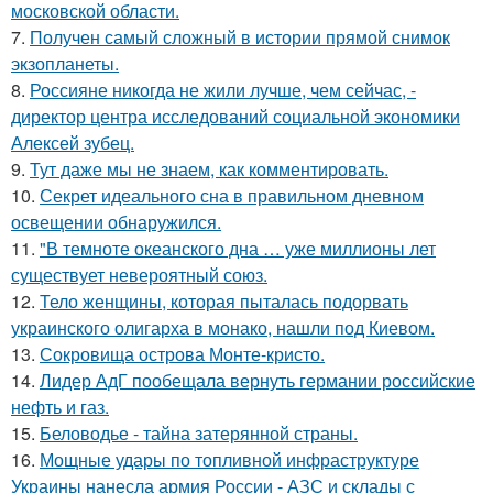
московской области.
7.
Получен самый сложный в истории прямой снимок
экзопланеты.
8.
Россияне никогда не жили лучше, чем сейчас, -
директор центра исследований социальной экономики
Алексей зубец.
9.
Тут даже мы не знаем, как комментировать.
10.
Секрет идеального сна в правильном дневном
освещении обнаружился.
11.
"В темноте океанского дна … уже миллионы лет
существует невероятный союз.
12.
Тело женщины, которая пыталась подорвать
украинского олигарха в монако, нашли под Киевом.
13.
Сокровища острова Монте-кристо.
14.
Лидер АдГ пообещала вернуть германии российские
нефть и газ.
15.
Беловодье - тайна затерянной страны.
16.
Мощные удары по топливной инфраструктуре
Украины нанесла армия России - АЗС и склады с