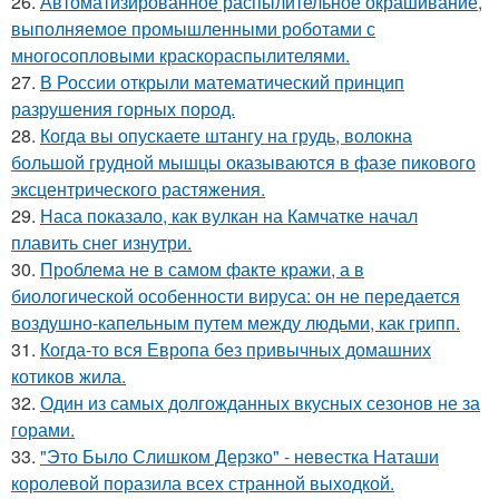
26.
Автоматизированное распылительное окрашивание,
выполняемое промышленными роботами с
многосопловыми краскораспылителями.
27.
В России открыли математический принцип
разрушения горных пород.
28.
Когда вы опускаете штангу на грудь, волокна
большой грудной мышцы оказываются в фазе пикового
эксцентрического растяжения.
29.
Наса показало, как вулкан на Камчатке начал
плавить снег изнутри.
30.
Проблема не в самом факте кражи, а в
биологической особенности вируса: он не передается
воздушно-капельным путем между людьми, как грипп.
31.
Когда-то вся Европа без привычных домашних
котиков жила.
32.
Один из самых долгожданных вкусных сезонов не за
горами.
33.
"Это Было Слишком Дерзко" - невестка Наташи
королевой поразила всех странной выходкой.