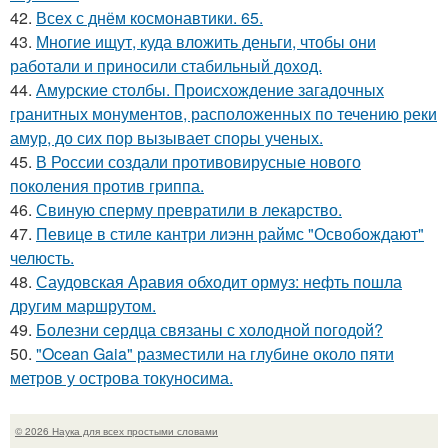
42.
Всех с днём космонавтики. 65.
43.
Многие ищут, куда вложить деньги, чтобы они
работали и приносили стабильный доход.
44.
Амурские столбы. Происхождение загадочных
гранитных монументов, расположенных по течению реки
амур, до сих пор вызывает споры ученых.
45.
В России создали противовирусные нового
поколения против гриппа.
46.
Свиную сперму превратили в лекарство.
47.
Певице в стиле кантри лиэнн раймс "Освобождают"
челюсть.
48.
Саудовская Аравия обходит ормуз: нефть пошла
другим маршрутом.
49.
Болезни сердца связаны с холодной погодой?
50.
"Ocean Gaia" разместили на глубине около пяти
метров у острова токуносима.
© 2026 Наука для всех простыми словами