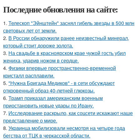
Последние обновления на сайте:
1.
Телескоп "Эйнштейн" заснял гибель звезды в 500 млн
световых лет от земли.
2.
В России обнаружили ранее неизвестный минерал,
который стоит дороже золота.
3.
На свадьбе в красноярском крае чужой гость убил
жениха, ударив ножом в сердце.
4.
Физики впервые пространственно-временной
кристалл расплавили.
5.
"Нужна Бригада Медиков" - в сети обсуждают
откровенный образ 40-летней глюкозы.
6.
Трамп приказал американским военным
приостановить новые удары по Ирану.
7.
Исследование раскрыло, как соцсети искажают наше
представление о мире.
8.
Укpaинца мобилизовали несмотря на четыре года
бегства от ТЦК в черкасской области.