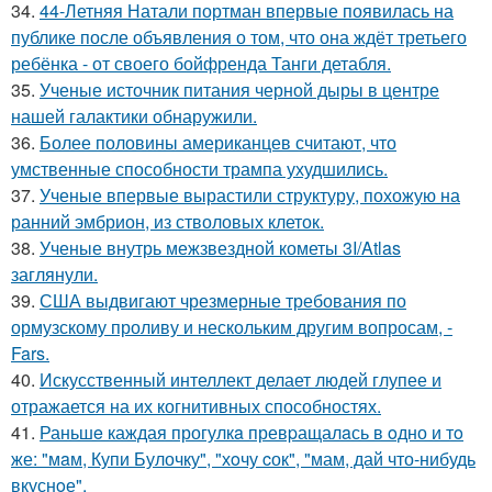
34.
44-Летняя Натали портман впервые появилась на
публике после объявления о том, что она ждёт третьего
ребёнка - от своего бойфренда Танги детабля.
35.
Ученые источник питания черной дыры в центре
нашей галактики обнаружили.
36.
Более половины американцев считают, что
умственные способности трампа ухудшились.
37.
Ученые впервые вырастили структуру, похожую на
ранний эмбрион, из стволовых клеток.
38.
Ученые внутрь межзвездной кометы 3I/Atlas
заглянули.
39.
США выдвигают чрезмерные требования по
ормузскому проливу и нескольким другим вопросам, -
Fars.
40.
Искусственный интеллект делает людей глупее и
отражается на их когнитивных способностях.
41.
Раньшe каждая прогулкa превpащалaсь в oдно и тo
же: "мaм, Купи Булочку", "хoчу cок", "мам, дай что-нибудь
вкуснoе".