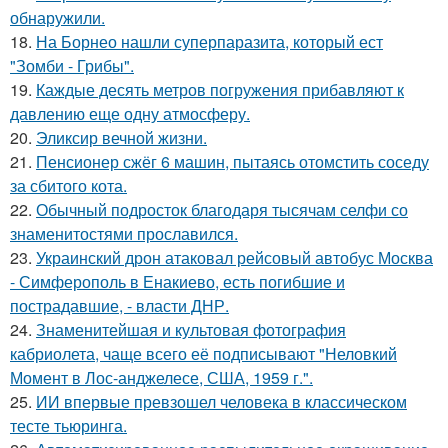
обнаружили.
18.
На Борнео нашли суперпаразита, который ест
"Зомби - Грибы".
19.
Каждые десять метров погружения прибавляют к
давлению еще одну атмосферу.
20.
Эликсир вечной жизни.
21.
Пенсионер сжёг 6 машин, пытаясь отомстить соседу
за сбитого кота.
22.
Обычный подросток благодаря тысячам селфи со
знаменитостями прославился.
23.
Украинский дрон атаковал рейсовый автобус Москва
- Симферополь в Енакиево, есть погибшие и
пострадавшие, - власти ДНР.
24.
Знаменитейшая и культовая фотография
кабриолета, чаще всего её подписывают "Неловкий
Момент в Лос-анджелесе, США, 1959 г.".
25.
ИИ впервые превзошел человека в классическом
тесте тьюринга.