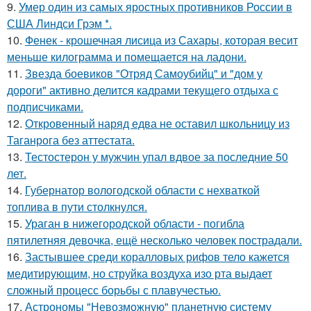
9.
Умер один из самых яростных противников России в
США Линдси Грэм *.
10.
Фенек - крошечная лисица из Сахары, которая весит
меньше килограмма и помещается на ладони.
11.
Звезда боевиков "Отряд Самоубийц" и "дом у
дороги" активно делится кадрами текущего отдыха с
подписчиками.
12.
Откровенный наряд едва не оставил школьницу из
Таганрога без аттестата.
13.
Тестостерон у мужчин упал вдвое за последние 50
лет.
14.
Губернатор вологодской области с нехваткой
топлива в пути столкнулся.
15.
Ураган в нижегородской области - погибла
пятилетняя девочка, ещё несколько человек пострадали.
16.
Застывшее среди коралловых рифов тело кажется
медитирующим, но струйка воздуха изо рта выдает
сложный процесс борьбы с плавучестью.
17.
Астрономы "Невозможную" планетную систему