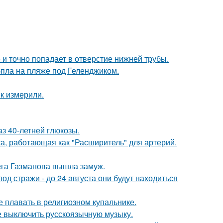
 и точно попадает в отверстие нижней трубы.
бпла на пляже под Геленджиком.
к измерили.
з 40-летней глюкозы.
а, работающая как "Расширитель" для артерий.
лега Газманова вышла замуж.
под стражи - до 24 августа они будут находиться
е плавать в религиозном купальнике.
е выключить русскоязычную музыку.