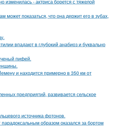
о изменилась - актриса борется с тяжелой
ам может показаться, что она держит его в зубах,
у.
тилии впадают в глубокий анабиоз и буквально
ученый пифей.
женщины.
Йемену и находится примерно в 350 км от
енных предприятий, развивается сельское
льцевого источника фотонов.
нг парадоксальным образом оказался за бортом