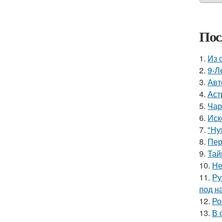
Пос
1.
Из 
2.
9-Л
3.
Авт
4.
Аст
5.
Чар
6.
Иск
7.
"Ну
8.
Пер
9.
Тай
10.
Не
11.
Ру
под н
12.
Ро
13.
В 