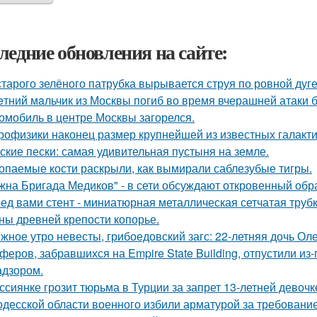
ледние обновления на сайте:
старого зелёного патрубка вырывается струя по ровной дуге
eтний мaльчик из Москвы погиб во время вчерашней атаки 
омобиль в центре Москвы загорелся.
рофизики наконец размер крупнейшей из известных галакти
ские пески: самая удивительная пустыня на земле.
опаемые кости раскрыли, как вымирали саблезубые тигры.
жна Бригада Медиков" - в сети обсуждают откровенный обра
ед вами стент - миниатюрная металлическая сетчатая трубк
ны древней крепости копорье.
жное утро невесты, грибоедовский загс: 22-летняя дочь О
феров, забравшихся на Empire State Building, отпустили из-
адзором.
ссиянке грозит тюрьма в Турции за запрет 13-летней девочк
одесской области военного избили арматурой за требовани