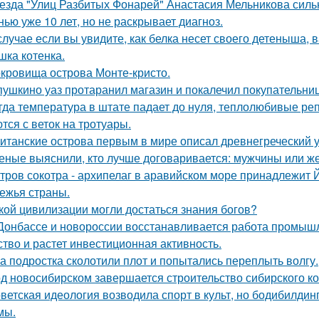
езда "Улиц Разбитых Фонарей" Анастасия Мельникова сильн
нью уже 10 лет, но не раскрывает диагноз.
случае если вы увидите, как белка несет своего детеныша, в
шка котенка.
кровища острова Монте-кристо.
пушкино уаз протаранил магазин и покалечил покупательниц
гда температура в штате падает до нуля, теплолюбивые реп
тся с веток на тротуары.
итанские острова первым в мире описал древнегреческий 
еные выяснили, кто лучше договаривается: мужчины или 
тров сокотра - архипелаг в аравийском море принадлежит 
ежья страны.
кой цивилизации могли достаться знания богов?
Донбассе и новороссии восстанавливается работа промышл
ство и растет инвестиционная активность.
а подростка сколотили плот и попытались переплыть волгу.
д новосибирском завершается строительство сибирского ко
ветская идеология возводила спорт в культ, но бодибилди
мы.