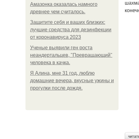
шахма
Амазонка оказалась намного
конеч
древнее чем считалось.
Защитите себя и ваших близких:
лучшие средства для дезинфекции
от коронавируса 2023
Ученые выявили ген роста
неандертальцев, "Превращающий"
человека в качка.
Я Алина, мне 31 год, люблю
домашние вечера, вкусные ужины и
прогулки после дождя.
читат