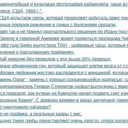
аменитейшая и культовая фотография кабриолета, чаще вс
лесе, США, 1959 г.".
США испытали связь, которая продолжит работать даже пр
еные порядок рождения в семье с болезнями связали.
амп так и не принял окончательного решения по Ирану посл
Европе и северной Америке может появиться лихорадка Чику
1982 году Seiko выпустила T001 - цифровые часы, которые
ючение к портативному приёмнику.
тай энергию без проводов с кпд выше 20% передал.
еные обнаружили ген, который защищает клетки мозга от ст
Москве любовник жестокo расправился с женщиной, которая
амень Одда" - камень с хорошо сохранившейся надписью, сд
едприниматель Герман Стерлигов назвал выпускниц с яркой
са показало, как вулкан на Камчатке начал плавить снег изн
вездные Камни". С древних времен в реках англичане такие
о уничтожило гнёздово?
о не графика, а реальные кадры с мкс.
ычно такие грибы представляют очень просто: спора попала 