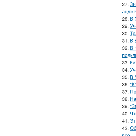
27.
Зн
андже
28.
В 
29.
Уч
30.
Тр
31.
В 
32.
В 
подкл
33.
Ки
34.
Уч
35.
В 
36.
"К
37.
Пр
38.
На
39.
"З
40.
Чт
41.
Эт
42.
Об
всё.