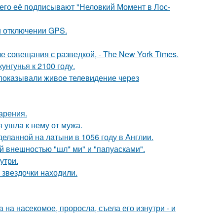
его её подписывают "Неловкий Момент в Лос-
и отключении GPS.
е совещания с разведкой, - The New York Times.
нгунья к 2100 году.
 показывали живое телевидение через
арения.
 ушла к нему от мужа.
еланной на латыни в 1056 году в Англии.
 внешностью "шл* ми" и "папуасками".
утри.
 звездочки находили.
на насекомое, проросла, съела его изнутри - и