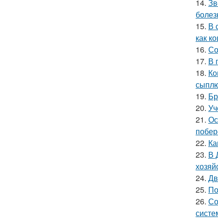
14.
Зв
болез
15.
В 
как ко
16.
Со
17.
В 
18.
Ко
сыплю
19.
Бр
20.
Уч
21.
Ос
побер
22.
Ка
23.
В 
хозяй
24.
Дв
25.
По
26.
Со
систе