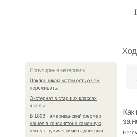
Ход
Популярные материалы
Поклонникам матчи есть о чём
переживать.
Экстернат в старших классах
школы
Как
В 1898 г американский фермер
за н
нашел в кенсингтоне каменную
плиту с руническими надписями.
Несом