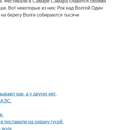
м. Фестивали в Самаре Самара славится своими
и. Вот некоторые из них: Рок над Волгой Один
 на берегу Волги собираются тысячи
вают рак, а у других нет.
 АЭС.
я.
и поставили на охрану гусей.
 воду.