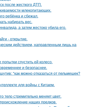
ск после жесткого ДТП.
ыживаемости млекопитающих.
го ребёнка и сбежал.
ать набирать вес.
инвалида, а затем жестоко убила его.
йги - открытие.
ическим действием, направленным лишь на
 попытки спустить ей колесо.
овременнее и безопаснее.
утив: "как можно отказаться от пельмешек?
нтеллекте для войны с Китаем.
го тело стремительно меняет цвет.
 происхождение наших предков.