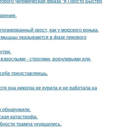
оторого человеческая фраза "я Просто Быстро
арения.
тизированный хвост, как у морского конька.
ой мышцы оказываются в фазе пикового
утри.
взрослыми - строгими, ворчливыми или,
х себе представляешь.
тя она никогда не курила и не работала на
я обнаружили.
ская катастрофа.
бности трампа ухудшились.