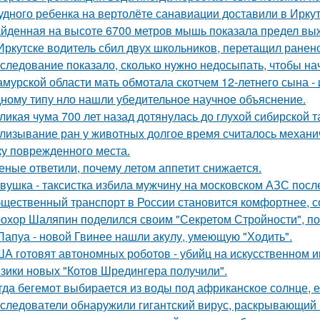
удного ребенка на вертолёте санавиации доставили в Иркут
йденная на высоте 6700 метров мышь показала предел в
Иркутске водитель сбил двух школьников, перетащил ранено
следование показало, сколько нужно недосыпать, чтобы нач
амурской области мать обмотала скотчем 12-летнего сына - 
ному типу нло нашли убедительное научное объяснение.
ликая чума 700 лет назад дотянулась до глухой сибирской та
лизывание ран у животных долгое время считалось механ
ку поврежденного места.
еные ответили, почему летом аппетит снижается.
вушка - таксистка избила мужчину на московском АЗС после
щественный транспорт в России становится комфортнее, с
охор Шаляпин поделился своим "Секретом Стройности", пош
Папуа - новой Гвинее нашли акулу, умеющую "Ходить".
А готовят автономных роботов - убийц на искусственном и
зики новых "Котов Шредингера получили".
гда бегемот выбирается из воды под африканское солнце, е
следователи обнаружили гигантский вирус, раскрывающий