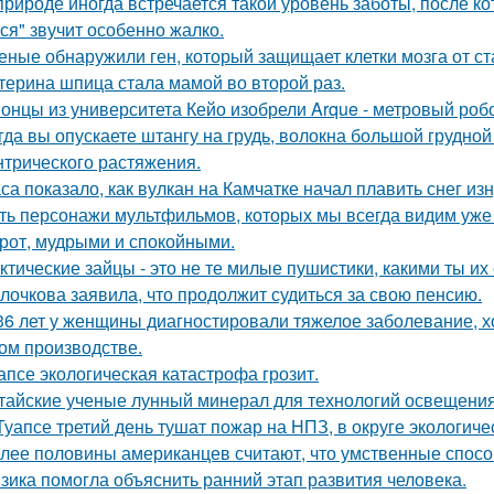
природе иногда встречается такой уровень заботы, после к
ся" звучит особенно жалко.
еные обнаружили ген, который защищает клетки мозга от ст
терина шпица стала мамой во второй раз.
онцы из университета Кейо изобрели Arque - метровый робо
гда вы опускаете штангу на грудь, волокна большой грудн
нтрического растяжения.
са показало, как вулкан на Камчатке начал плавить снег изн
ть персонажи мультфильмов, которых мы всегда видим уже 
рот, мудрыми и спокойными.
ктические зайцы - это не те милые пушистики, какими ты и
лочкова заявила, что продолжит судиться за свою пенсию.
36 лет у женщины диагностировали тяжелое заболевание, хо
ом производстве.
апсе экологическая катастрофа грозит.
тайские ученые лунный минерал для технологий освещени
Туапсе третий день тушат пожар на НПЗ, в округе экологиче
лее половины американцев считают, что умственные спосо
зика помогла объяснить ранний этап развития человека.