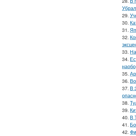
28.
В 
Убрал
29.
Уч
30.
Ка
31.
Яп
32.
Ко
эксце
33.
На
34.
Ес
наобо
35.
Ар
36.
Во
37.
В 
опасн
38.
Ту
39.
Ки
40.
В 
41.
Бо
42.
Фи