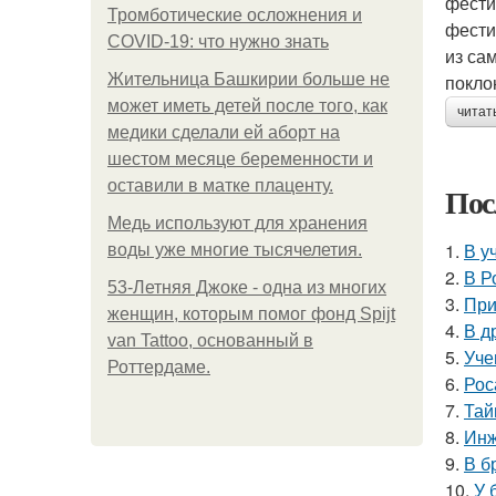
фести
Тромботические осложнения и
фести
COVID-19: что нужно знать
из са
Жительница Башкирии больше не
покло
может иметь детей после того, как
читат
медики сделали ей аборт на
шестом месяце беременности и
оставили в матке плаценту.
Пос
Медь используют для хранения
1.
В у
воды уже многие тысячелетия.
2.
В Р
53-Летняя Джоке - одна из многих
3.
При
женщин, которым помог фонд Spijt
4.
В д
van Tattoo, основанный в
5.
Уче
Роттердаме.
6.
Рос
7.
Тай
8.
Инж
9.
В б
10.
У 