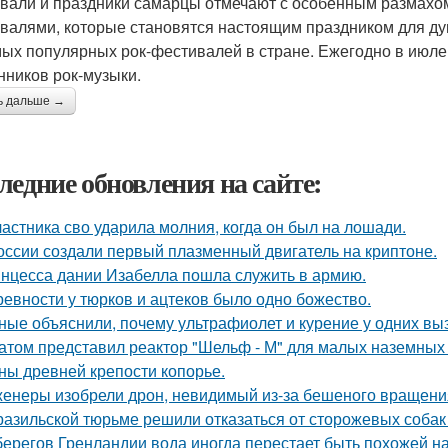
вали и праздники самарцы отмечают с особенным размахо
валями, которые становятся настоящим праздником для душ
мых популярных рок-фестивалей в стране. Ежегодно в июле
нников рок-музыки.
ь дальше →
ледние обновления на сайте:
частника сво ударила молния, когда он был на лошади.
оссии создали первый плазменный двигатель на криптоне.
нцесса дании Изабелла пошла служить в армию.
ревности у тюрков и ацтеков было одно божество.
ные объяснили, почему ультрафиолет и курение у одних вызы
атом представил реактор "Шельф - М" для малых наземных
ны древней крепости копорье.
енеры изобрели дрон, невидимый из-за бешеного вращени
разильской тюрьме решили отказаться от сторожевых собак 
берегов Гренландии вода иногда перестает быть похожей на