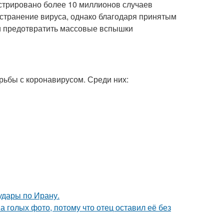
стрировано более 10 миллионов случаев
остранение вируса, однако благодаря принятым
и предотвратить массовые вспышки
ьбы с коронавирусом. Среди них:
удары по Ирану.
а голых фото, потому что отец оставил её без