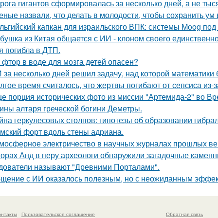
рога гигантов сформировалась за несколько дней, а не тыся
еные назвали, что делать в молодости, чтобы сохранить ум 
льгийский капкан для израильского ВПК: системы Moog под
бушка из Китая общается с ИИ - клоном своего единственно
я погибла в ДТП.
 фтор в воде для мозга детей опасен?
 за несколько дней решил задачу, над которой математики 
лгое время считалось, что жертвы погибают от сепсиса из-з
е порция исторических фото из миссии "Артемида-2" во Вр
ины алтаря греческой богини Деметры.
йна геркулесовых столпов: гипотезы об образовании гибрал
мский форт вдоль стены адриана.
мосферное электричество в научных журналах прошлых ве
горах Анд в перу археологи обнаружили загадочные каменн
дователи называют "Древними Порталами".
щение с ИИ оказалось полезным, но с неожиданным эффек
онтакты
Пользовательское соглашение
Обратная связь