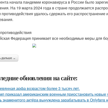
ента начала пандемии коронавируса в России было зареги
ения. На 19 марта 2024 года в стране продолжается распр
 противодействия удалось сдержать его распространение 
евания.
противодействия
йская Федерация принимает все необходимые меры для бор
ь дальше →
ледние обновления на сайте:
евянная арфа возрастом более 3 тысяч лет.
мп приказал американским военным приостановить новые 
ь знаменитого актёра вынуждена зарабатывать в Onlyfans н