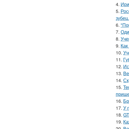
4.
Ири
5.
Рос
зубец.
6.
"По
7.
Оди
8.
Уче
9.
Как
10.
Уч
11.
Гу
12.
Ис
13.
Ве
14.
Ск
15.
Te
прише
16.
Бр
17.
У 
18.
GT
19.
Ка
20.
Во