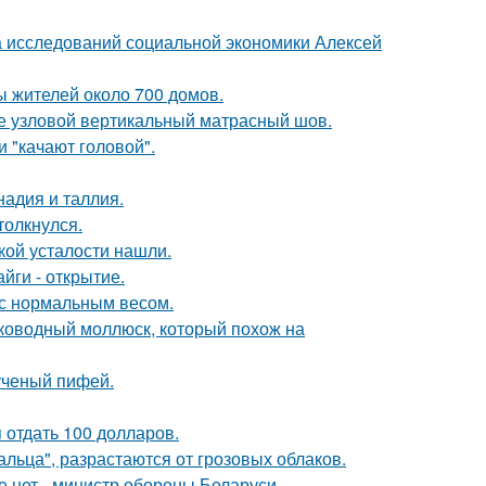
ра исследований социальной экономики Алексей
ы жителей около 700 домов.
же узловой вертикальный матрасный шов.
 "качают головой".
адия и таллия.
толкнулся.
ой усталости нашли.
йги - открытие.
 с нормальным весом.
боководный моллюск, который похож на
ученый пифей.
я отдать 100 долларов.
альца", разрастаются от грозовых облаков.
е нет - министр обороны Беларуси.