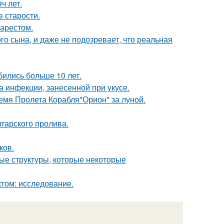
ч лет.
в старости.
 арестом.
го сына, и даже не подозревает, что реальная
бились больше 10 лет.
а инфекции, занесенной при укусе.
емя Пролета Корабля"Орион" за луной.
тарского пролива.
ков.
ые структуры, которые некоторые
том: исследование.