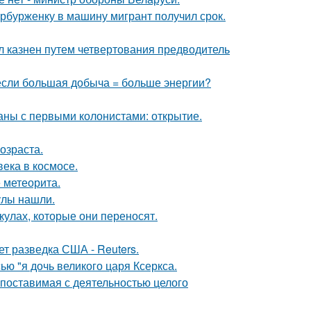
ербурженку в машину мигрант получил срок.
л казнен путем четвертования предводитель
 если большая добыча = больше энергии?
ны с первыми колонистами: открытие.
озраста.
ека в космосе.
 метеорита.
улы нашли.
кулах, которые они переносят.
ет разведка США - Reuters.
ью "я дочь великого царя Ксеркса.
опоставимая с деятельностью целого