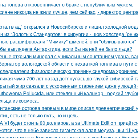
на тонева откровенничает о браке с непубличным мужем.
сияне никогда не жили лучше, чем сейчас, - директор цент
ртал в ад" открылся в Новосибирске и лишил холодной вод
н из "Золотых Стандартов" в хирургии - шов холстеда (он 
ные расшифровали "Мимику" шмелей: они "облизываются" и
 бы выглядела Антарктида, если бы на ней не было льда?
еные открыли минерал с уникальным сочетанием урана, ван
бернатор вологодской области с нехваткой топлива в пути с
следователи физиологическую причину синдрома хроническ
ликая чума 700 лет назад дотянулась до глухой сибирской та
рытый жир связали с ускоренным старением даже у людей
uthowenia Pellucida, или стеклянный кальмар - редкий глу
льца из космоса.
итанские острова первым в мире описал древнегреческий 
птиц есть не только путь, но и цель.
A VI будет стоить 80 долларов, а за Ultimate Edition придётс
жется, что в небе зависла гигантская алая медуза, чьи "Щуп
енного смысла Беларуси втягиваться в конфликт на Украин