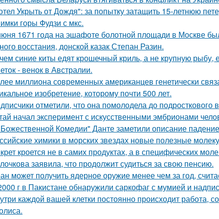
отел Укрыть от Дождя": за попытку затащить 15-летнюю пет
имки горы Фудзи с мкс.
июня 1671 года на эшафоте болотной площади в Москве бы
ного восстания, донской казак Степан Разин.
чем синие киты едят крошечный криль, а не крупную рыбу,
еток - венок в Австралии.
лее миллиона современных американцев генетически связа
икальное изобретение, которому почти 500 лет.
дписчики отметили, что она помолодела до подросткового в
тай начал эксперимент с искусственными эмбрионами челов
"Божественной Комедии" Данте заметили описание падение
ссийские химики в морских звездах новые полезные молек
крет кроется не в самих продуктах, а в специфических моле
лочкова заявила, что продолжит судиться за свою пенсию.
ан может получить ядерное оружие менее чем за год, счита
2000 г в Пакистане обнаружили саркофаг с мумией и надпис
утри каждой вашей клетки постоянно происходит работа, с
олиса.