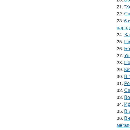
21.
"Х
22.
Сн
23.
6 
народ
24.
За
25.
Цв
26.
Бо
27.
Ун
28.
По
29.
Ки
30.
В 
31.
Ро
32.
Се
33.
Во
34.
Ир
35.
В 
36.
Вн
мегап