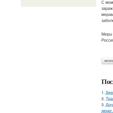
С мом
зараж
мерам
забол
Меры 
Росси
читат
Пос
1.
Дер
2.
Тра
3.
Доч
денег.