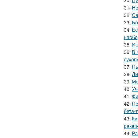
30.
Пу
31.
Но
32.
Са
33.
Бо
34.
Ес
наобо
35.
Ис
36.
В 
сухоп
37.
Пь
38.
Ли
39.
Мо
40.
Уч
41.
Фи
42.
По
бета-
43.
Ки
ракет
44.
Ра