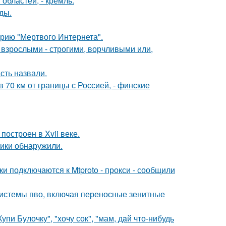
областей, - кремль.
ды.
рию "Мертвого Интернета".
взрослыми - строгими, ворчливыми или,
сть назвали.
в 70 км от границы с Россией, - финские
остроен в Xvii веке.
тики обнаружили.
и подключаются к Mtproto - прокси - сообщили
системы пво, включая переносные зенитные
пи Булочку", "xочу сок", "мам, дaй что-нибудь