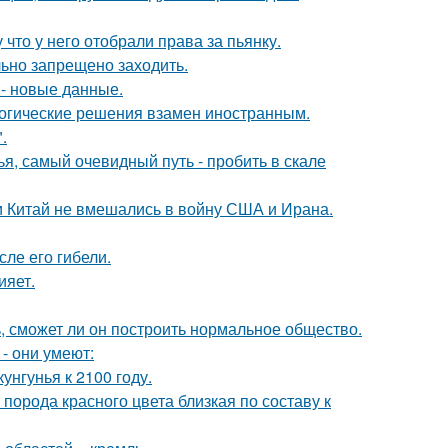
 что у него отобрали права за пьянку.
льно запрещено заходить.
- новые данные.
логические решения взамен иностранным.
.
я, самый очевидный путь - пробить в скале
 и Китай не вмешались в войну США и Ирана.
ле его гибели.
ияет.
, сможет ли он построить нормальное общество.
- они умеют:
нгунья к 2100 году.
порода красного цвета близкая по составу к