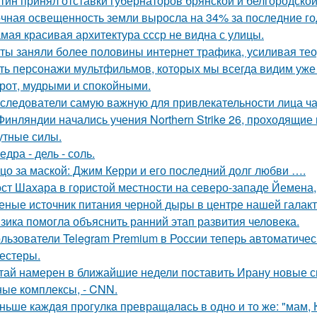
тин принял отставки губернаторов брянской и белгородской 
чная освещенность земли выросла на 34% за последние го
мая красивая архитектура ссср не видна с улицы.
ты заняли более половины интернет трафика, усиливая тео
ть персонажи мультфильмов, которых мы всегда видим уже 
рот, мудрыми и спокойными.
следователи самую важную для привлекательности лица ча
Финляндии начались учения Northern Strike 26, проходящие 
утные силы.
едра - дель - соль.
цо за маской: Джим Керри и его последний долг любви ….
ст Шахара в гористой местности на северо-западе Йемена, п
еные источник питания черной дыры в центре нашей галак
зика помогла объяснить ранний этап развития человека.
льзователи Telegram Premium в России теперь автоматическ
тестеры.
тай намерен в ближайшие недели поставить Ирану новые 
ные комплексы, - CNN.
ньше каждaя прогулкa превращaлaсь в одно и то же: "мам, Ку