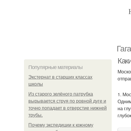
Гаг
Как
Популярные материалы
Моско
Экстернат в старших классах
отпра
школы
1. Мо
Из старого зелёного патрубка
Одним
вырывается струя по ровной дуге и
на гл
точно попадает в отверстие нижней
глубо
трубы.
Почему экспедиции к южному