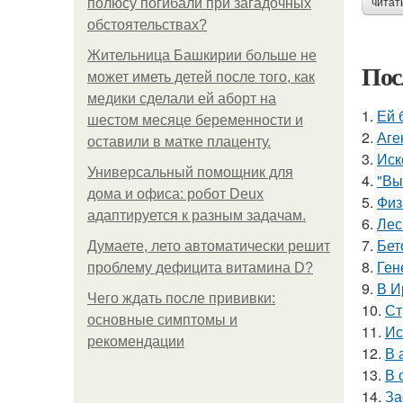
полюсу погибали при загадочных
читат
обстоятельствах?
Жительница Башкирии больше не
Пос
может иметь детей после того, как
медики сделали ей аборт на
1.
Ей 
шестом месяце беременности и
2.
Аге
оставили в матке плаценту.
3.
Иск
Универсальный помощник для
4.
"Вы
дома и офиса: робот Deux
5.
Физ
адаптируется к разным задачам.
6.
Лес
7.
Бет
Думаете, лето автоматически решит
8.
Ген
проблему дефицита витамина D?
9.
В И
Чего ждать после прививки:
10.
Ст
основные симптомы и
11.
Ис
рекомендации
12.
В 
13.
В 
14.
За