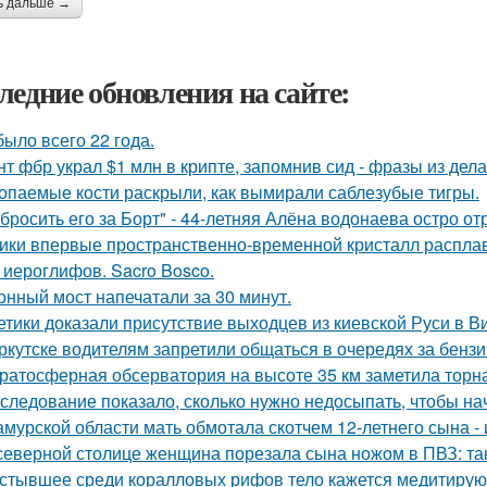
ь дальше →
ледние обновления на сайте:
было всего 22 года.
нт фбр украл $1 млн в крипте, запомнив сид - фразы из дела,
опаемые кости раскрыли, как вымирали саблезубые тигры.
бросить его за Борт" - 44-летняя Алёна водонаева остро о
ики впервые пространственно-временной кристалл распла
 иероглифов. Sacro Bosco.
онный мост напечатали за 30 минут.
етики доказали присутствие выходцев из киевской Руси в Ви
ркутске водителям запретили общаться в очередях за бензи
ратосферная обсерватория на высоте 35 км заметила торна
следование показало, сколько нужно недосыпать, чтобы нач
амурской области мать обмотала скотчем 12-летнего сына - 
северной столице женщина порезала сына ножом в ПВЗ: так
стывшее среди коралловых рифов тело кажется медитирующ