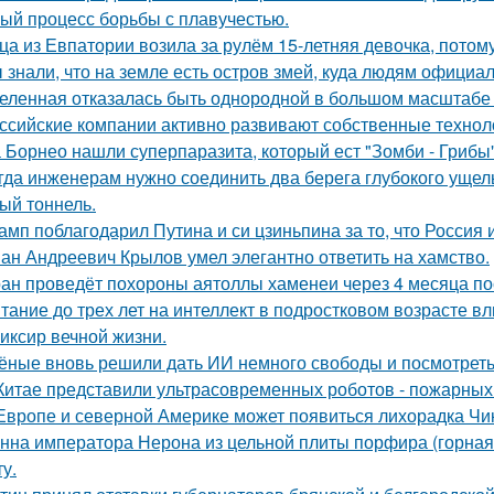
ый процесс борьбы с плавучестью.
ца из Евпатории возила за рулём 15-летняя девочка, потому
 знали, что на земле есть остров змей, куда людям официа
еленная отказалась быть однородной в большом масштабе 
ссийские компании активно развивают собственные техно
 Борнео нашли суперпаразита, который ест "Зомби - Грибы"
гда инженерам нужно соединить два берега глубокого ущель
ый тоннель.
амп поблагодарил Путина и си цзиньпина за то, что Россия
ан Андреевич Крылов умел элегантно ответить на хамство.
ан проведёт похороны аятоллы хаменеи через 4 месяца пос
тание до трех лет на интеллект в подростковом возрасте вл
иксир вечной жизни.
ёные вновь решили дать ИИ немного свободы и посмотреть
Китае представили ультрасовременных роботов - пожарных 
Европе и северной Америке может появиться лихорадка Чику
нна императора Нерона из цельной плиты порфира (горная 
у.