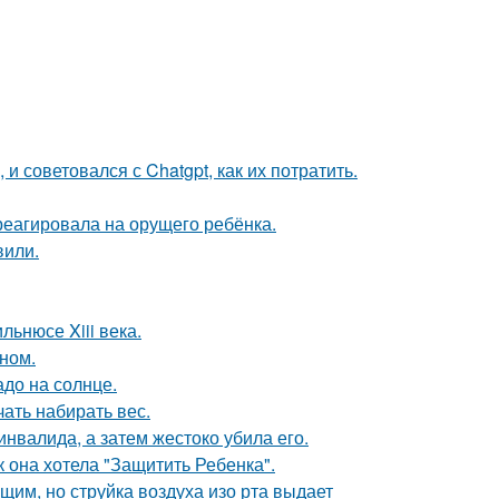
 и советовался с Chatgpt, как их потратить.
треагировала на орущего ребёнка.
вили.
льнюсе Xiii века.
ном.
до на солнце.
ать набирать вес.
инвалида, а затем жестоко убила его.
 она хотела "Защитить Ребенка".
им, но струйка воздуха изо рта выдает