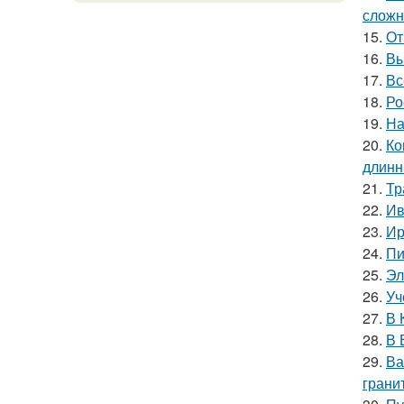
сложн
15.
От
16.
Вы
17.
Вс
18.
Ро
19.
На
20.
Ко
длинн
21.
Тр
22.
Ив
23.
Ир
24.
Пи
25.
Эл
26.
Уч
27.
В 
28.
В 
29.
Ва
гранит