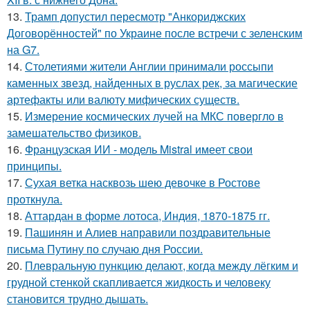
13.
Трамп допустил пересмотр "Анкориджских
Договорённостей" по Украине после встречи с зеленским
на G7.
14.
Столетиями жители Англии принимали россыпи
каменных звезд, найденных в руслах рек, за магические
артефакты или валюту мифических существ.
15.
Измерение космических лучей на МКС повергло в
замешательство физиков.
16.
Французская ИИ - модель Mistral имеет свои
принципы.
17.
Сухая ветка насквозь шею девочке в Ростове
проткнула.
18.
Аттардан в форме лотоса, Индия, 1870-1875 гг.
19.
Пашинян и Алиев направили поздравительные
письма Путину по случаю дня России.
20.
Плевральную пункцию делают, когда между лёгким и
грудной стенкой скапливается жидкость и человеку
становится трудно дышать.