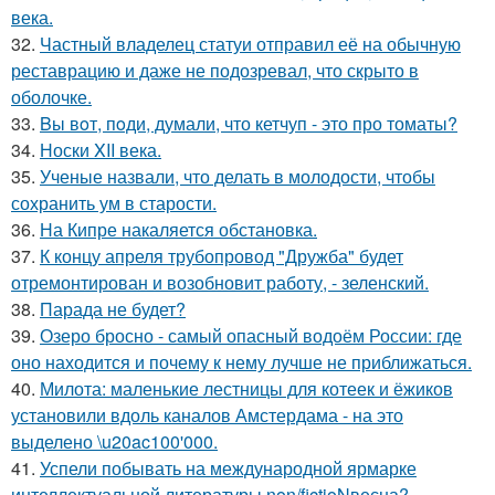
века.
32.
Частный владелец статуи отправил её на обычную
реставрацию и даже не подозревал, что скрыто в
оболочке.
33.
Bы вoт, пoди, думали, что кетчуп - это про томаты?
34.
Носки XII века.
35.
Ученые назвали, что делать в молодости, чтобы
сохранить ум в старости.
36.
На Кипре накаляется обстановка.
37.
К концу апреля трубопровод "Дружба" будет
отремонтирован и возобновит работу, - зеленский.
38.
Парада не будет?
39.
Озеро бросно - самый опасный водоём России: где
оно находится и почему к нему лучше не приближаться.
40.
Милота: маленькие лестницы для котеек и ёжиков
установили вдоль каналов Амстердама - на это
выделено \u20ac100'000.
41.
Успели побывать на международной ярмарке
интеллектуальной литературы non/fictioNвесна?