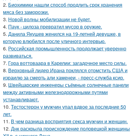
2.
Биохимики нашли способ продлить срок хранения
мяса без заморозки.
3.
Новой волны мобилизации не будет.
4.
Паук - цилоза превратил мусор в оружие.
5.
Данила Якушев женился на 19-летней девушке, в
которую влюбился после уличного интервью.
6.
Российская промышленность продолжает уверенно
развиваться.
7.
Гора воттоваара в Карелии: загадочное место силы.
8.
Верховный лидер Ирана поклялся отомстить США и
израилю за смерть али хаменеи, - пресс-служба ксир.
9.
Швейцарские инженеры съёмные солнечные панели
между активными железнодорожными путями
устанавливают.
10.
Тестостерон у мужчин упал вдвое за последние 50
лет.
11.
В чем разница восприятия секса мужчин и женщин.
12.
Днк раскрыла происхождение половецкой женщины
XII в. с нижнего Дона.