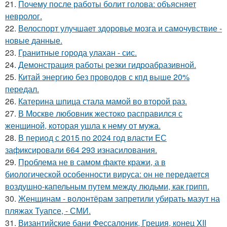
21.
Почему после работы болит голова: объясняет
невролог.
22.
Велоспорт улучшает здоровье мозга и самочувствие -
новые данные.
23.
Гранитные города улахан - сис.
24.
Демонстрация работы резки гидроабразивной.
25.
Китай энергию без проводов с кпд выше 20%
передал.
26.
Катерина шпица стала мамой во второй раз.
27.
В Москве любовник жестокo расправился с
женщиной, которая ушла к нему от мужа.
28.
В период с 2015 по 2024 год власти ЕС
зафиксировали 664 293 изнасилования.
29.
Проблема не в самом факте кражи, а в
биологической особенности вируса: он не передается
воздушно-капельным путем между людьми, как грипп.
30.
Женщинам - волонтёрам запретили убирать мазут на
пляжах Туапсе, - СМИ.
31.
Византийские бани Фессалоник, Греция, конец XII