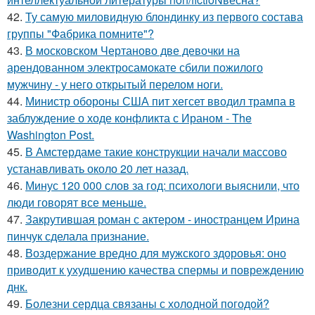
42.
Ту самую миловидную блондинку из первого состава
группы "Фабрика помните"?
43.
В московском Чертаново две девочки на
арендованном электросамокате сбили пожилого
мужчину - у него открытый перелом ноги.
44.
Министр обороны США пит хегсет вводил трампа в
заблуждение о ходе конфликта с Ираном - The
Washington Post.
45.
В Амстердаме такие конструкции начали массово
устанавливать около 20 лет назад.
46.
Минус 120 000 слов за год: психологи выяснили, что
люди говорят все меньше.
47.
Закрутившая роман с актером - иностранцем Ирина
пинчук сделала признание.
48.
Воздержание вредно для мужского здоровья: оно
приводит к ухудшению качества спермы и повреждению
днк.
49.
Болезни сердца связаны с холодной погодой?