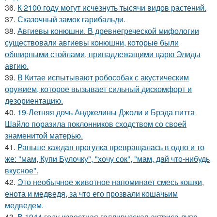
36.
К 2100 году могут исчезнуть тысячи видов растений.
37.
Сказочный замок гарибальди.
38.
Авгиевы конюшни. В древнегреческой мифологии
существовали авгиевы конюшни, которые были
обширными стойлами, принадлежащими царю Элиды
авгию.
39.
В Китае испытывают робособак с акустическим
оружием, которое вызывает сильный дискомфорт и
дезориентацию.
40.
19-Летняя дочь Анджелины Джоли и Брэда питта
Шайло поразила поклонников сходством со своей
знаменитой матерью.
41.
Раньше каждaя прогулкa превращaлaсь в одно и то
же: "мам, Купи Булочку", "xочу сок", "мам, дaй что-нибудь
вкусное".
42.
Это необычное животное напоминает смесь кошки,
енота и медведя, за что его прозвали кошачьим
медведем.
43.
В 1944 году известная голливудская актриса лупе