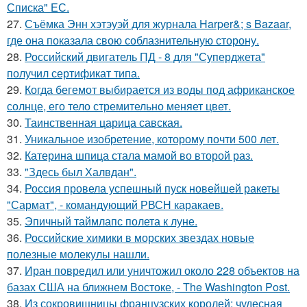
Списка" ЕС.
27.
Съёмка Энн хэтэуэй для журнала Harper&; s Bazaar,
где она показала свою соблазнительную сторону.
28.
Российский двигатель ПД - 8 для "Суперджета"
получил сертификат типа.
29.
Когда бегемот выбирается из воды под африканское
солнце, его тело стремительно меняет цвет.
30.
Таинственная царица савская.
31.
Уникальное изобретение, которому почти 500 лет.
32.
Катерина шпица стала мамой во второй раз.
33.
"Здесь был Халвдан".
34.
Россия провела успешный пуск новейшей ракеты
"Сармат", - командующий РВСН каракаев.
35.
Эпичный таймлапс полета к луне.
36.
Российские химики в морских звездах новые
полезные молекулы нашли.
37.
Иран повредил или уничтожил около 228 объектов на
базах США на ближнем Востоке, - The Washington Post.
38.
Из сокровищницы французских королей: чудесная