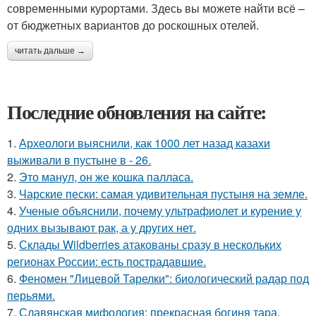
современными курортами. Здесь вы можете найти всё –
от бюджетных вариантов до роскошных отелей.
читать дальше →
Последние обновления на сайте:
1.
Археологи выяснили, как 1000 лет назад казахи
выживали в пустыне в - 26.
2.
Это манул, он же кошка палласа.
3.
Чарские пески: самая удивительная пустыня на земле.
4.
Ученые объяснили, почему ультрафиолет и курение у
одних вызывают рак, а у других нет.
5.
Склады Wildberries атакованы сразу в нескольких
регионах России: есть пострадавшие.
6.
Феномен "Лицевой Тарелки": биологический радар под
перьями.
7.
Славянская мифология: прекрасная богиня тара.