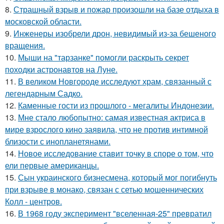
8.
Страшный взрыв и пожар произошли на базе отдыха в
московской области.
9.
Инженеры изобрели дрон, невидимый из-за бешеного
вращения.
10.
Мыши на "тарзанке" помогли раскрыть секрет
походки астронавтов на Луне.
11.
В великом Новгороде исследуют храм, связанный с
легендарным Садко.
12.
Каменные гости из прошлого - мегалиты Индонезии.
13.
Мне стало любопытно: самая известная актриса в
мире взрослого кино заявила, что не против интимной
близости с инопланетянами.
14.
Новое исследование ставит точку в споре о том, что
ели первые американцы.
15.
Сын украинского бизнесмена, который мог погибнуть
при взрыве в монако, связан с сетью мошеннических
Колл - центров.
16.
В 1968 году эксперимент "вселенная-25" превратил