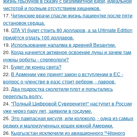
жизнь грызунов в сказку с безлимитной едой, идеальной
чистотой и полным отсутствием хищников.
17.
Читинские врачи спасли жизнь пациентке после пяти
остановок сердца.
18.
GTA VI будет стоить 80 долларов, а за Ultimate Edition
придётся отдать 100 долларов.
19.
Использование напалма в древней Византии.
20.
Когда начнется активное освоение луны и зачем там
нужны роботы - спелеологи?
21.
Будет ли конец света?
22.
В Армении уже принят закон о вступлении в ЕС -
вопрос о членстве в еаэс стоит ребром, - лавров.
23.
Два подростка сколотили плот и попытались
переплыть волгу.
24.
"Полный Цифровой Суверенитет" наступит в России
уже через пару лет, заявили в госдуме.
25.
Это пампасная кисуля, или колоколо, - одна из самых
редких и малоизученных кошек южной Америки.
26.
Кыргызстан исключили из авиационного "Чёрного