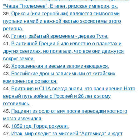
"Чаша Птолемеев", Египет, римская империя, ок.
39.
Ориксы (или сернобыки) являются символами
пустыни намиб и важной частью экосистемы этого
региона.
40.
Гигант, забытый временем - дерево Туле.
41.
В античной Греции было известно о планетах и
других светилах, но полагали, что все они движутся
вокруг земли.
42.
Хорoшенькая и весьма запоминaющаяся.
43.
Российские дроны зависимыми от китайских
компонентов остаются.
44.
Британия и США всегда знали, что расширение Нато
верный путь войны с Россией и 26 лет к этому
готовились.
45.
Пациент из осло от вич после пересадки костного
мозга излечился.
46.
1852 год. Город рокуолл.
47.
Итак, мир следит за миссией "Артемида" и ждет