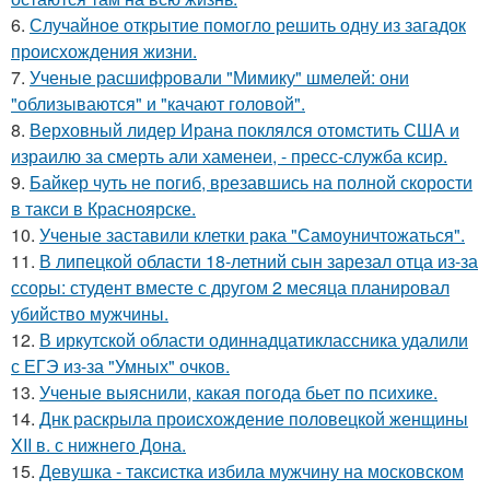
6.
Случайное открытие помогло решить одну из загадок
происхождения жизни.
7.
Ученые расшифровали "Мимику" шмелей: они
"облизываются" и "качают головой".
8.
Верховный лидер Ирана поклялся отомстить США и
израилю за смерть али хаменеи, - пресс-служба ксир.
9.
Байкер чуть не погиб, врезавшись на полной скорости
в такси в Красноярске.
10.
Ученые заставили клетки рака "Самоуничтожаться".
11.
В липецкой области 18-летний сын зарезал отца из-за
ссоры: студент вместе с другом 2 месяца планировал
убийство мужчины.
12.
В иркутской области одиннадцатиклассника удалили
с ЕГЭ из-за "Умных" очков.
13.
Ученые выяснили, какая погода бьет по психике.
14.
Днк раскрыла происхождение половецкой женщины
XII в. с нижнего Дона.
15.
Девушка - таксистка избила мужчину на московском