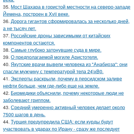
35.
Мост Шахара в гористой местности на северо-западе
Йемена, построен в Xvii веке.
36.
Дорога гигантов сформировалась за несколько дней,
а не тысяч лет.
37.
Российские дроны зависимыми от китайских
компонентов остаются.
38.
Самые глубоко затонувшие суда в мире.
39.
О предполагаемой могиле Аристотеля.
40.
Якутские врачи вывели человека из "Анабиоза": они
спасли мужчину с температурой тела 24\xB0.
41.
Эксперты раскрыли, почему в персидском заливе
нефти больше, чем где-либо еще на земле.
42.
Биомедики объяснили, почему некоторые люди не
заболевают гриппом.
43.
Средний умеренно активный человек делает около
7500 шагов в день.
44.
Турция предупредила США: если курды будут
участвовать в ударах по Ирану - сразу же последует