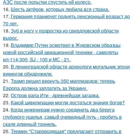
АЗС после попытки спустить ей колесо.
16.
Шесть актёров, которых любила вся страна.
17.
Германия планирует поднять пенсионный возраст до
70 лет.
18.
Зуб в носу у подростка из свердловской области
вырос.
19.
Владимир Путин осмотрел в Жуковском образцы
новой российской авиационной техники - самолеты
ил-114-300, SJ - 100 и МС - 21.
20.
В ленинградской области археологи могильник эпохи
викингов обнаружили.
21.
Трамп решил вернуть 350 миллиардов: теперь
Европа должна заплатить за Украину.
22.
Остров рапа Ити - древнейшая загадка.
23.
Какой цивилизации могли достаться знания богов?
24.
Когда инженерам нужно соединить два берега
глубокого ущелья, самый очевидный путь - пробить в
скале длинный тоннель.
25.
Термин "Старородящая" предлагают отправить в