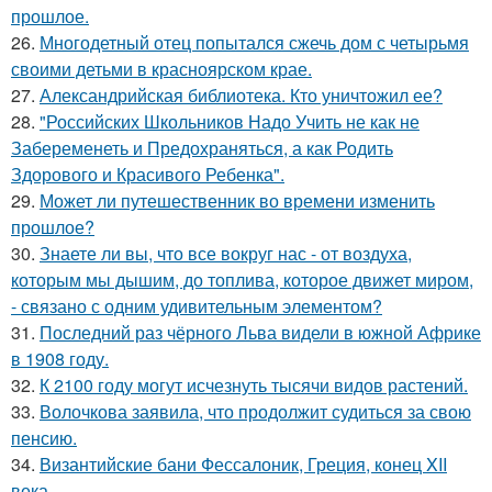
прошлое.
26.
Многодетный отец попытался сжечь дом с четырьмя
своими детьми в красноярском крае.
27.
Александрийская библиотека. Кто уничтожил ее?
28.
"Российских Школьников Надо Учить не как не
Забеременеть и Предохраняться, а как Родить
Здорового и Красивого Ребенка".
29.
Может ли путешественник во времени изменить
прошлое?
30.
Знаете ли вы, что все вокруг нас - от воздуха,
которым мы дышим, до топлива, которое движет миром,
- связано с одним удивительным элементом?
31.
Последний раз чёрного Льва видели в южной Африке
в 1908 году.
32.
К 2100 году могут исчезнуть тысячи видов растений.
33.
Волочкова заявила, что продолжит судиться за свою
пенсию.
34.
Византийские бани Фессалоник, Греция, конец XII
века.