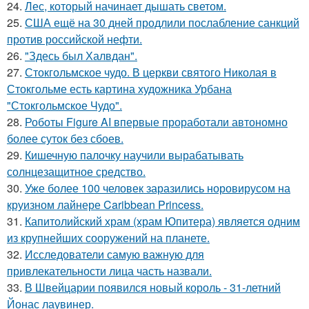
24.
Лес, который начинает дышать светом.
25.
США ещё на 30 дней продлили послабление санкций
против российской нефти.
26.
"Здесь был Халвдан".
27.
Стокгольмское чудо. В церкви святого Николая в
Стокгольме есть картина художника Урбана
"Стокгольмское Чудо".
28.
Роботы Figure AI впервые проработали автономно
более суток без сбоев.
29.
Кишечную палочку научили вырабатывать
солнцезащитное средство.
30.
Уже более 100 человек заразились норовирусом на
круизном лайнере Caribbean Princess.
31.
Капитолийский храм (храм Юпитера) является одним
из крупнейших сооружений на планете.
32.
Исследователи самую важную для
привлекательности лица часть назвали.
33.
В Швейцарии появился новый король - 31-летний
Йонас лаувинер.