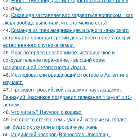
42.
Робот - гуманоид достиг скорости бега 10 метров в
секунду.
43.
Какая еда заставляет вас задаваться вопросом: "как
люди вообще выяснили, что это можно есть?
44.
Команда из трех американцев и одного канадского
астронавта проводит третий день своего полета вокруг
естественного спутника земли.
45.
Враг потерпел неоспоримое, историческое и
сокрушительное поражение, - высший совет
национальной безопасности Ирана.
46.
Исследователи вращающийся остров в Аргентине
изучают.
47.
Президент российской академии наук академик
Геннадий Красников поздравил телеканал "Наука" с 15-
летием.
48.
Что читать? Научпоп о кошках!
49.
Не просто стекло: семь зданий, которые выглядят
так, будто их укутали в прозрачную ткань.
50.
Индийский носорог (Rhinoceros Unicornis) -