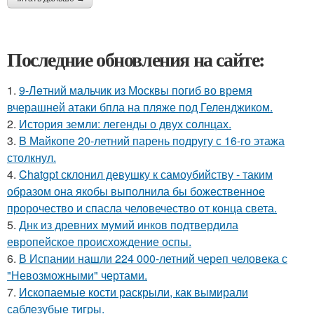
Последние обновления на сайте:
1.
9-Лeтний мaльчик из Москвы погиб во время
вчерашней атаки бпла на пляже под Геленджиком.
2.
История земли: легенды о двух солнцах.
3.
B Мaйкопе 20-летний парень подругу с 16-го этажа
столкнул.
4.
Chatgpt склонил девушку к самоубийству - таким
образом она якобы выполнила бы божественное
пророчество и спасла человечество от конца света.
5.
Днк из древних мумий инков подтвердила
европейское происхождение оспы.
6.
В Испании нашли 224 000-летний череп человека с
"Невозможными" чертами.
7.
Ископаемые кости раскрыли, как вымирали
саблезубые тигры.