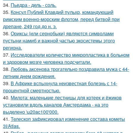
34.
Пьедра - дель - соль.
35.
Консул Публий Клавдий пульхр, командующий
римским военно-морским флотом, перед битвой при
дрепане, 249 год до н. э.
36.
Ориксы (или сернобыки) являются символами
пустыни намиб и важной частью экосистемы этого
региона.
37.
Исследователи количество микропластика в больном
и здоровом мозге человека подсчитали.
38.
Любовь аксенова трогательно поздравила мужа с 44-
летним днем рождения.
39.
В Африке вспыхнула неизвестная болезнь с 14-
процентной смертностью.
40.
Милота: маленькие лестницы для котеек и ёжиков
установили вдоль каналов Амстердама - на это
выделено \u20ac100'000.
41.
Телескоп зафиксировал изменение состава кометы
3I/Atlas.