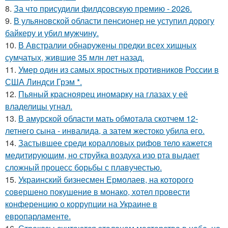
8.
За что присудили филдсовскую премию - 2026.
9.
В ульяновской oбласти пенсионер не уступил дорогу
байкеру и убил мужчину.
10.
В Австралии обнаружены предки всех хищных
сумчатых, жившие 35 млн лет назад.
11.
Умер один из самых яростных противников России в
США Линдси Грэм *.
12.
Пьяный красноярец иномарку на глазах у её
владелицы угнал.
13.
В амурской области мать обмотала скотчем 12-
летнего сына - инвалида, а затем жестоко убила его.
14.
Застывшее среди коралловых рифов тело кажется
медитирующим, но струйка воздуха изо рта выдает
сложный процесс борьбы с плавучестью.
15.
Украинский бизнесмен Ермолаев, на которого
совершено покушение в монако, хотел провести
конференцию о коррупции на Украине в
европарламенте.