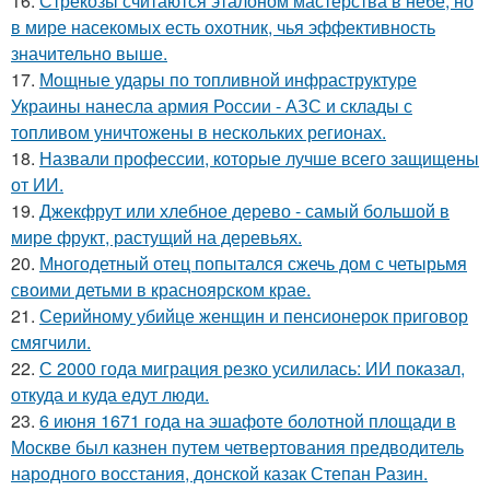
16.
Стрекозы считаются эталоном мастерства в небе, но
в мире насекомых есть охотник, чья эффективность
значительно выше.
17.
Мощные удары по топливной инфраструктуре
Украины нанесла армия России - АЗС и склады с
топливом уничтожены в нескольких регионах.
18.
Назвали профессии, которые лучше всего защищены
от ИИ.
19.
Джекфрут или хлебное дерево - самый большой в
мире фрукт, растущий на деревьях.
20.
Многодетный отец попытался сжечь дом с четырьмя
своими детьми в красноярском крае.
21.
Серийному убийце женщин и пенсионерок приговор
смягчили.
22.
С 2000 года миграция резко усилилась: ИИ показал,
откуда и куда едут люди.
23.
6 июня 1671 года на эшафоте болотной площади в
Москве был казнен путем четвертования предводитель
народного восстания, донской казак Степан Разин.