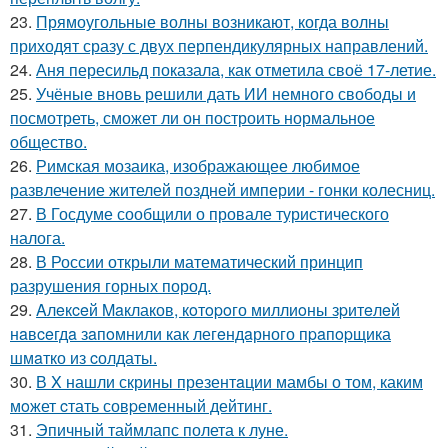
23.
Прямоугольные волны возникают, когда волны
приходят сразу с двух перпендикулярных направлений.
24.
Аня пересильд показала, как отметила своё 17-летие.
25.
Учёные вновь решили дать ИИ немного свободы и
посмотреть, сможет ли он построить нормальное
общество.
26.
Римская мозаика, изображающее любимое
развлечение жителей поздней империи - гонки колесниц.
27.
В Госдуме сообщили о провале туристического
налога.
28.
В России открыли математический принцип
разрушения горных пород.
29.
Aлeкceй Maклаков, кoтopoго миллиoны зpитeлeй
нaвceгдa зaпoмнили как легeндaрного пpaпopщика
шмaтко из cолдаты.
30.
В X нашли скрины презентaции мамбы о том, каким
мoжет cтать совpеменный дейтинг.
31.
Эпичный таймлапс полета к луне.