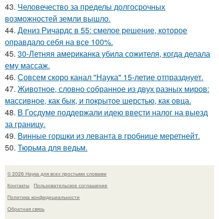
43.
Человечество за пределы долгосрочных
возможностей земли вышло.
44.
Дениз Ричардс в 55: смелое решение, которое
оправдало себя на все 100%.
45.
30-Летняя американка убила сожителя, когда делала
ему массаж.
46.
Совсем скоро канал "Наука" 15-летие отпразднует.
47.
Животное, словно собранное из двух разных миров:
массивное, как бык, и покрытое шерстью, как овца.
48.
В Госдуме поддержали идею ввести налог на выезд
за границу.
49.
Винные горшки из леванта в гробнице меретнейт.
50.
Тюрьма для ведьм.
© 2026 Наука для всех простыми словами
Контакты
Пользовательское соглашение
Политика конфидециальности
Обратная связь