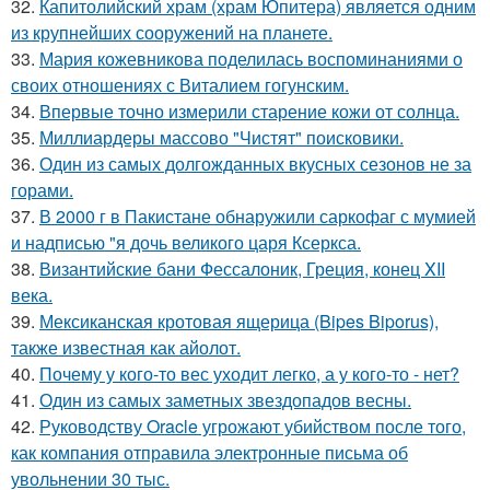
32.
Капитолийский храм (храм Юпитера) является одним
из крупнейших сооружений на планете.
33.
Мария кожевникова поделилась воспоминаниями о
своих отношениях с Виталием гогунским.
34.
Впервые точно измерили старение кожи от солнца.
35.
Миллиардеры массово "Чистят" поисковики.
36.
Один из самых долгожданных вкусных сезонов не за
горами.
37.
В 2000 г в Пакистане обнаружили саркофаг с мумией
и надписью "я дочь великого царя Ксеркса.
38.
Византийские бани Фессалоник, Греция, конец XII
века.
39.
Мексиканская кротовая ящерица (Bipes Biporus),
также известная как айолот.
40.
Почему у кого-то вес уходит легко, а у кого-то - нет?
41.
Один из самых заметных звездопадов весны.
42.
Руководству Oracle угрожают убийством после того,
как компания отправила электронные письма об
увольнении 30 тыс.