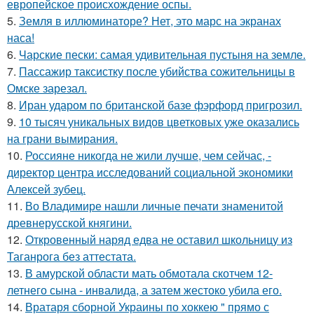
европейское происхождение оспы.
5.
Земля в иллюминаторе? Нет, это марс на экранах
наса!
6.
Чарские пески: самая удивительная пустыня на земле.
7.
Пассажир таксистку после убийства сожительницы в
Омске зарезал.
8.
Иран ударом по британской базе фэрфорд пригрозил.
9.
10 тысяч уникальных видов цветковых уже оказались
на грани вымирания.
10.
Россияне никогда не жили лучше, чем сейчас, -
директор центра исследований социальной экономики
Алексей зубец.
11.
Во Владимире нашли личные печати знаменитой
древнерусской княгини.
12.
Откровенный наряд едва не оставил школьницу из
Таганрога без аттестата.
13.
В амурской области мать обмотала скотчем 12-
летнего сына - инвалида, а затем жестоко убила его.
14.
Вратаря сборной Украины по хоккею " прямо с