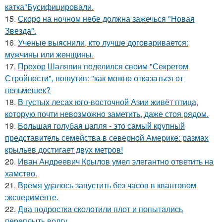
катка"Бусифицировали.
15.
Скоро на ночном небе должна зажечься "Новая
Звезда".
16.
Ученые выяснили, кто лучше договаривается:
мужчины или женщины.
17.
Прохор Шаляпин поделился своим "Секретом
Стройности", пошутив: "как можно отказаться от
пельмешек?
18.
В густых лесах юго-восточной Азии живёт птица,
которую почти невозможно заметить, даже стоя рядом.
19.
Большая голубая цапля - это самый крупный
представитель семейства в северной Америке: размах
крыльев достигает двух метров!
20.
Иван Андреевич Крылов умел элегантно ответить на
хамство.
21.
Время удалось запустить без часов в квантовом
эксперименте.
22.
Два подростка сколотили плот и попытались
переплыть волгу.