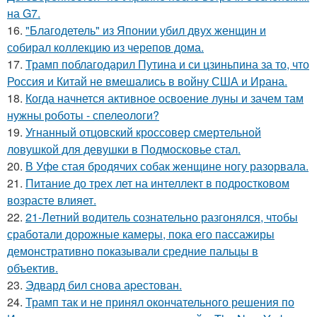
на G7.
16.
"Благодетель" из Японии убил двух женщин и
собирал коллекцию из черепов дома.
17.
Трамп поблагодарил Путина и си цзиньпина за то, что
Россия и Китай не вмешались в войну США и Ирана.
18.
Когда начнется активное освоение луны и зачем там
нужны роботы - спелеологи?
19.
Угнанный отцовский кроссовер смертельной
ловушкой для девушки в Подмосковье стал.
20.
В Уфе стая бродячих собак женщине ногу разорвала.
21.
Питание до трех лет на интеллект в подростковом
возрасте влияет.
22.
21-Летний водитель сознательно разгонялся, чтобы
сработали дорожные камеры, пока его пассажиры
демонстративно показывали средние пальцы в
объектив.
23.
Эдвард бил снова аpестован.
24.
Трамп так и не принял окончательного решения по