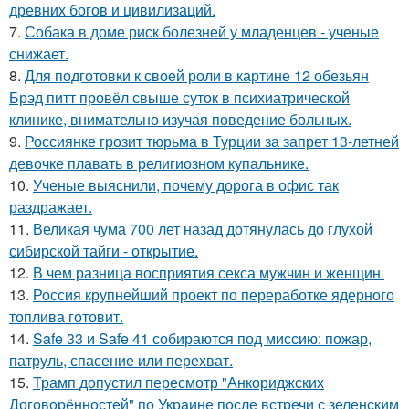
древних богов и цивилизаций.
7.
Собака в доме риск болезней у младенцев - ученые
снижает.
8.
Для подготовки к своей роли в картине 12 обезьян
Брэд питт провёл свыше суток в психиатрической
клинике, внимательно изучая поведение больных.
9.
Россиянке грозит тюрьма в Турции за запрет 13-летней
девочке плавать в религиозном купальнике.
10.
Ученые выяснили, почему дорога в офис так
раздражает.
11.
Великая чума 700 лет назад дотянулась до глухой
сибирской тайги - открытие.
12.
В чем разница восприятия секса мужчин и женщин.
13.
Россия крупнейший проект по переработке ядерного
топлива готовит.
14.
Safe 33 и Safe 41 собираются под миссию: пожар,
патруль, спасение или перехват.
15.
Трамп допустил пересмотр "Анкориджских
Договорённостей" по Украине после встречи с зеленским