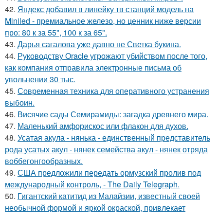
42.
Яндекс добавил в линейку тв станций модель на
Miniled - премиальное железо, но ценник ниже версии
про: 80 к за 55", 100 к за 65".
43.
Дарья сагалова уже давно не Светка букина.
44.
Руководству Oracle угрожают убийством после того,
как компания отправила электронные письма об
увольнении 30 тыс.
45.
Современная техника для оперативного устранения
выбоин.
46.
Висячие сады Семирамиды: загадка древнего мира.
47.
Маленький амфорискос или флакон для духов.
48.
Усатая акула - нянька - единственный представитель
рода усатых акул - нянек семейства акул - нянек отряда
воббегонгообразных.
49.
США предложили передать ормузский пролив под
международный контроль, - The Daily Telegraph.
50.
Гигантский катитид из Малайзии, известный своей
необычной формой и яркой окраской, привлекает