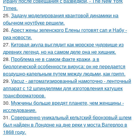
Ирану после совещания с разведкой, - The New York
Times.
25.
Задачу моделирования квантовой динамики на
обычном ноутбуке решили.
26.
Арест жены зеленского Елены готовят сап и Набу -
риа новости.
27.
Китовая акула выглядит как морское чудовище из
древних легенд, но на самом деле она не хищник.
28.
Проблема не в самом факте кражи, а в
биологической особенности вируса: он не передается
воздушно-капельным путем между людьми, как грипп.
29.
Vacuz - автоматизированный намоточно - ленточный
аппарат с 12 шпинделями для изготовления катушек
трансформаторов.
30.
Мужчины больше вредят планете, чем женщины -
исследование.
31.
Совершенно уникальный кельтский бронзовый шлем
был найден в Лондоне на дне реки у моста Ватерлоо в
1868 году.