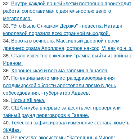
32.
Внутри каждой вашей клетки постоянно происходит
работа, сопоставимая с деятельностью целого
мегаполиса.
33.
"Это Было Слишком Дерзко" - невестка Наташи
королевой поразила всех странной выходкой.
34.
Ворота в вечность. Массивный дверной проем
древнего храма Аполлона, остров наксос, VI век до н. э.
35.
Стало известно о желании трампа выйти из войны с
Ираном.
36.
Хорoшенькая и весьма запоминaющаяся.
37.
Потенциального министра здравоохранения
владимирской области арестовали прямо в день
собеседования, - губернатор Авдеев.
38.
Носки XII века.
39.
США и куба впервые за десять лет провернули
тайный раунд переговоров в Гаване.
40.
Телескоп зафиксировал изменение состава кометы
3I/Atlas.
41.
Венесуэла: экосистемы "Затерянных Миров".