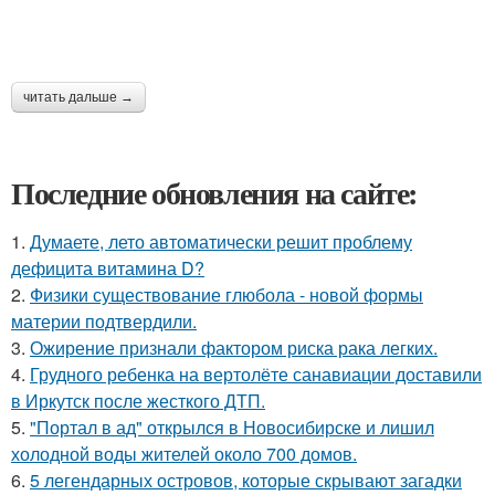
читать дальше →
Последние обновления на сайте:
1.
Думаете, лето автоматически решит проблему
дефицита витамина D?
2.
Физики существование глюбола - новой формы
материи подтвердили.
3.
Ожирение признали фактором риска рака легких.
4.
Грудного ребенка на вертолёте санавиации доставили
в Иркутск после жесткого ДТП.
5.
"Портал в ад" открылся в Новосибирске и лишил
холодной воды жителей около 700 домов.
6.
5 легендарных островов, которые скрывают загадки