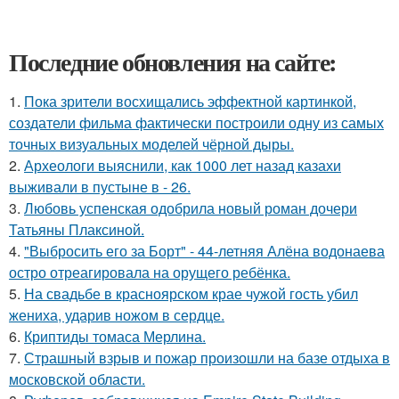
Последние обновления на сайте:
1.
Пока зрители восхищались эффектной картинкой,
создатели фильма фактически построили одну из самых
точных визуальных моделей чёрной дыры.
2.
Археологи выяснили, как 1000 лет назад казахи
выживали в пустыне в - 26.
3.
Любовь успенская одобрила новый роман дочери
Татьяны Плаксиной.
4.
"Выбросить его за Борт" - 44-летняя Алёна водонаева
остро отреагировала на орущего ребёнка.
5.
На свадьбе в красноярском крае чужой гость убил
жениха, ударив ножом в сердце.
6.
Криптиды томаса Мерлина.
7.
Страшный взрыв и пожар произошли на базе отдыха в
московской области.