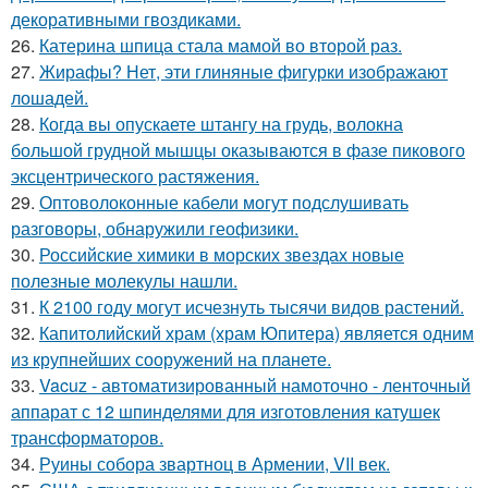
декоративными гвоздиками.
26.
Катерина шпица стала мамой во второй раз.
27.
Жирафы? Нет, эти глиняные фигурки изображают
лошадей.
28.
Когда вы опускаете штангу на грудь, волокна
большой грудной мышцы оказываются в фазе пикового
эксцентрического растяжения.
29.
Оптоволоконные кабели могут подслушивать
разговоры, обнаружили геофизики.
30.
Российские химики в морских звездах новые
полезные молекулы нашли.
31.
К 2100 году могут исчезнуть тысячи видов растений.
32.
Капитолийский храм (храм Юпитера) является одним
из крупнейших сооружений на планете.
33.
Vacuz - автоматизированный намоточно - ленточный
аппарат с 12 шпинделями для изготовления катушек
трансформаторов.
34.
Руины собора звартноц в Армении, VII век.