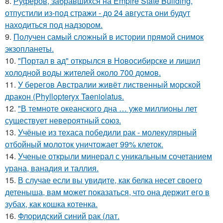
8.
Руферов, забравшихся на Empire State Building,
отпустили из-под стражи - до 24 августа они будут
находиться под надзором.
9.
Получен самый сложный в истории прямой снимок
экзопланеты.
10.
"Портал в ад" открылся в Новосибирске и лишил
холодной воды жителей около 700 домов.
11.
У берегов Австралии живёт лиственный морской
дракон (Phyllopteryx Taeniolatus.
12.
"В темноте океанского дна … уже миллионы лет
существует невероятный союз.
13.
Учёные из техаса победили рак - молекулярный
отбойный молоток уничтожает 99% клеток.
14.
Ученые открыли минерал с уникальным сочетанием
урана, ванадия и таллия.
15.
В случае если вы увидите, как белка несет своего
детеныша, вам может показаться, что она держит его в
зубах, как кошка котенка.
16.
Флоридский синий рак (лат.