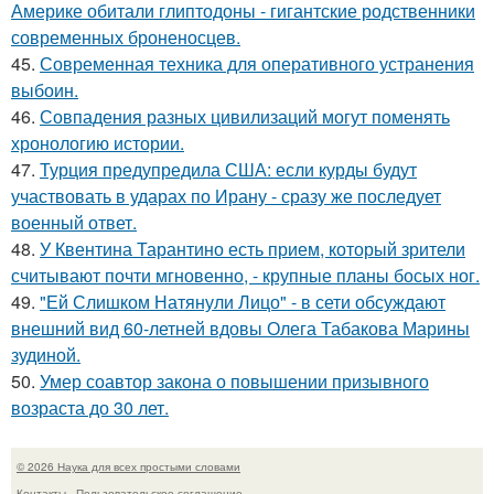
Америке обитали глиптодоны - гигантские родственники
современных броненосцев.
45.
Современная техника для оперативного устранения
выбоин.
46.
Совпадения разных цивилизаций могут поменять
хронологию истории.
47.
Турция предупредила США: если курды будут
участвовать в ударах по Ирану - сразу же последует
военный ответ.
48.
У Квентина Тарантино есть прием, который зрители
считывают почти мгновенно, - крупные планы босых ног.
49.
"Ей Слишком Натянули Лицо" - в сети обсуждают
внешний вид 60-летней вдовы Олега Табакова Марины
зудиной.
50.
Умер соавтор закона о повышении призывного
возраста до 30 лет.
© 2026 Наука для всех простыми словами
Контакты
Пользовательское соглашение