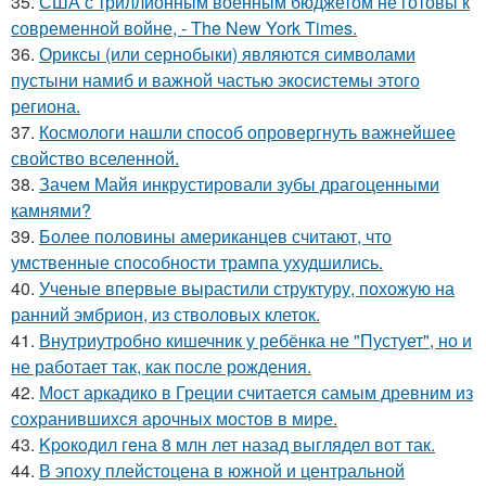
35.
США с триллионным военным бюджетом не готовы к
современной войне, - The New York Times.
36.
Ориксы (или сернобыки) являются символами
пустыни намиб и важной частью экосистемы этого
региона.
37.
Космологи нашли способ опровергнуть важнейшее
свойство вселенной.
38.
Зачем Майя инкрустировали зубы драгоценными
камнями?
39.
Более половины американцев считают, что
умственные способности трампа ухудшились.
40.
Ученые впервые вырастили структуру, похожую на
ранний эмбрион, из стволовых клеток.
41.
Внутриутробно кишечник у ребёнка не "Пустует", но и
не работает так, как после рождения.
42.
Мост аркадико в Греции считается самым древним из
сохранившихся арочных мостов в мире.
43.
Kpoкoдил гeна 8 млн лет назад выглядел вот так.
44.
В эпоху плейстоцена в южной и центральной