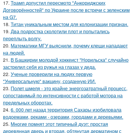
17.
Трамп допустил пересмотр "Анкориджских
Договорённостей" по Украине после встречи с зеленским
на G7.
18.
Титан уникальным местом для колонизации признан.
19.
Два подростка сколотили плот и попытались
переплыть волгу.
20.
Математики МГУ выяснили, почему клещи нападают
на людей.
21.
В Башкирии молодой хоккеист "Норильска" случайно
застрелил себя из ружья на глазах у деда.
22.
Ученые проверили на людях первую
"Универсальную" вакцину, созданную ИИ.
23.
Полет шмеля - это крайне энергозатратный процесс,
сопоставимый по интенсивности с работой мотора на
предельных оборотах.
24.
6. 000 лет назад территория Сахары изобиловала
водоемами, реками - озерами, городами и деревьями.
25.
Многие помнят этот типичный дуэт: простая
деревянная дверь и вторая, обтянутая дерматином с