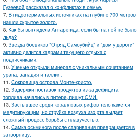
Гузеевой рассказал о конфликтах в семье.
7.
В гидротермальных источниках на глубине 700 метров
нашли скрытое золото.
8.
Как бы выглядела Антарктида, если бы на ней не было
льда?
9.
Звезда боевиков "Отряд Самоубийц" и "дом у дороги"
активно делится кадрами текущего отдыха с
подписчиками.
10.
Ученые открыли минерал с уникальным сочетанием
урана, ванадия и таллия.
11.
Сокровища острова Монте-кристо.
12.
Задержки поставок продуктов из-за дефицита
топлива начались в питере, пишут СМИ.
13.
Застывшее среди коралловых рифов тело кажется
медитирующим, но струйка воздуха изо рта выдает
сложный процесс борьбы с плавучестью.
14.
Самка осьминога после спаривания превращается в
затворницу.