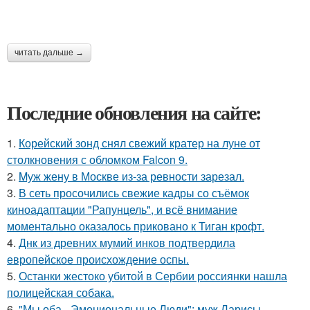
читать дальше →
Последние обновления на сайте:
1.
Корейский зонд снял свежий кратер на луне от
столкновения с обломком Falcon 9.
2.
Mуж жену в Москве из-за ревности зарезал.
3.
В сеть просочились свежие кадры со съёмок
киноадаптации "Рапунцель", и всё внимание
моментально оказалось приковано к Тиган крофт.
4.
Днк из древних мумий инков подтвердила
европейское происхождение оспы.
5.
Останки жестоко убитой в Сербии россиянки нашла
полицейская собака.
6.
"Мы оба - Эмоциональные Люди": муж Ларисы