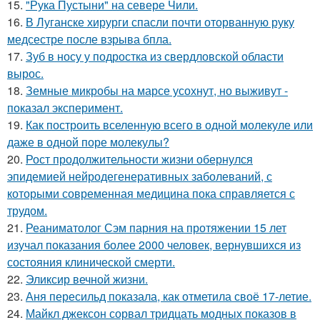
15.
"Рука Пустыни" на севере Чили.
16.
В Луганске хирурги спасли почти оторванную руку
медсестре после взрыва бпла.
17.
Зуб в носу у подростка из свердловской области
вырос.
18.
Земные микробы на марсе усохнут, но выживут -
показал эксперимент.
19.
Как построить вселенную всего в одной молекуле или
даже в одной поре молекулы?
20.
Рост продолжительности жизни обернулся
эпидемией нейродегенеративных заболеваний, с
которыми современная медицина пока справляется с
трудом.
21.
Реаниматолог Сэм парния на протяжении 15 лет
изучал показания более 2000 человек, вернувшихся из
состояния клинической смерти.
22.
Эликсир вечной жизни.
23.
Аня пересильд показала, как отметила своё 17-летие.
24.
Майкл джексон сорвал тридцать модных показов в