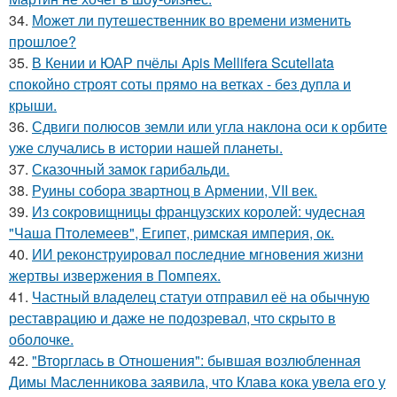
34.
Может ли путешественник во времени изменить
прошлое?
35.
В Кении и ЮАР пчёлы Apis Mellifera Scutellata
спокойно строят соты прямо на ветках - без дупла и
крыши.
36.
Сдвиги полюсов земли или угла наклона оси к орбите
уже случались в истории нашей планеты.
37.
Сказочный замок гарибальди.
38.
Руины собора звартноц в Армении, VII век.
39.
Из сокровищницы французских королей: чудесная
"Чаша Птолемеев", Египет, римская империя, ок.
40.
ИИ реконструировал последние мгновения жизни
жертвы извержения в Помпеях.
41.
Частный владелец статуи отправил её на обычную
реставрацию и даже не подозревал, что скрыто в
оболочке.
42.
"Вторглась в Отношения": бывшая возлюбленная
Димы Масленникова заявила, что Клава кока увела его у