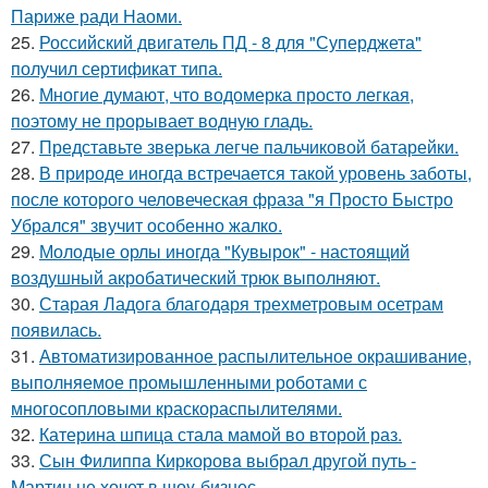
Париже ради Наоми.
25.
Российский двигатель ПД - 8 для "Суперджета"
получил сертификат типа.
26.
Многие думают, что водомерка просто легкая,
поэтому не прорывает водную гладь.
27.
Представьте зверька легче пальчиковой батарейки.
28.
В природе иногда встречается такой уровень заботы,
после которого человеческая фраза "я Просто Быстро
Убрался" звучит особенно жалко.
29.
Молодые орлы иногда "Кувырок" - настоящий
воздушный акробатический трюк выполняют.
30.
Старая Ладога благодаря трехметровым осетрам
появилась.
31.
Автоматизированное распылительное окрашивание,
выполняемое промышленными роботами с
многосопловыми краскораспылителями.
32.
Катерина шпица стала мамой во второй раз.
33.
Сын Филиппa Киркоровa выбрал другой путь -
Mартин не хочет в шоy-бизнес.