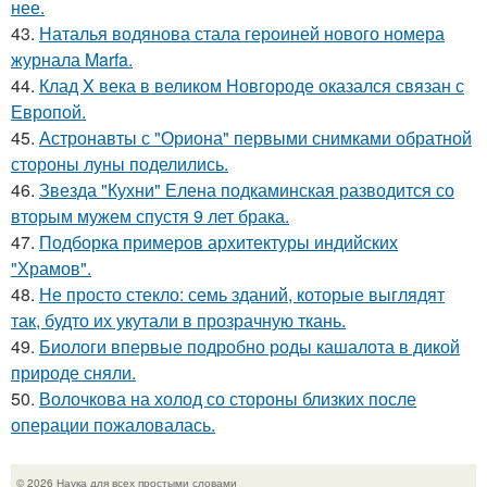
нее.
43.
Наталья водянова стала героиней нового номера
журнала Marfa.
44.
Клад X века в великом Новгороде оказался связан с
Европой.
45.
Астронавты с "Ориона" первыми снимками обратной
стороны луны поделились.
46.
Звезда "Кухни" Елена подкаминская разводится со
вторым мужем спустя 9 лет брака.
47.
Подборка примеров архитектуры индийских
"Храмов".
48.
Не просто стекло: семь зданий, которые выглядят
так, будто их укутали в прозрачную ткань.
49.
Биологи впервые подробно роды кашалота в дикой
природе сняли.
50.
Волочкова на холод со стороны близких после
операции пожаловалась.
© 2026 Наука для всех простыми словами